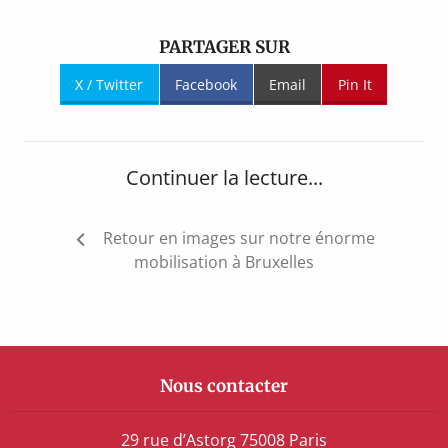
PARTAGER SUR
X / Twitter
Facebook
Email
Pin It
Continuer la lecture...
Navigation
Retour en images sur notre énorme
de
mobilisation à Bruxelles
l’article
Nous contacter
29 rue d’Astorg 75008 Paris