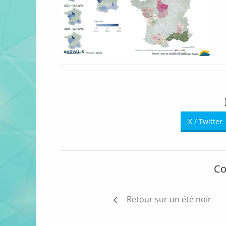
X / Twitter
Co
Navigation
Retour sur un été noir
de
l’article