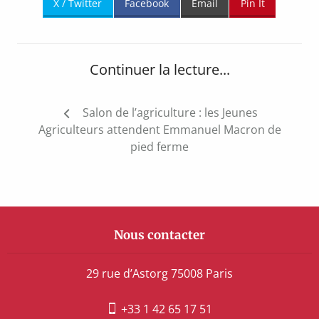
X / Twitter
Facebook
Email
Pin It
Continuer la lecture...
Navigation
Salon de l’agriculture : les Jeunes
de
Agriculteurs attendent Emmanuel Macron de
l’article
pied ferme
Nous contacter
29 rue d’Astorg 75008 Paris
+33 1 42 65 17 51