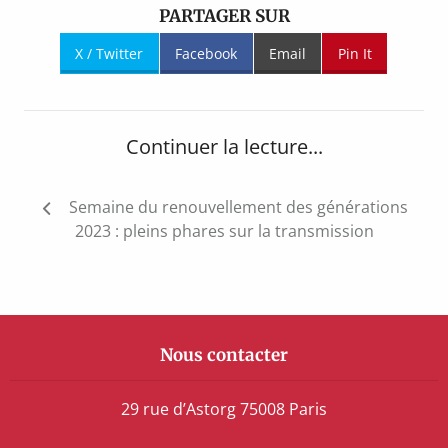
PARTAGER SUR
X / Twitter
Facebook
Email
Pin It
Continuer la lecture...
Navigation
Semaine du renouvellement des générations
de
2023 : pleins phares sur la transmission
l’article
Nous contacter
29 rue d’Astorg 75008 Paris