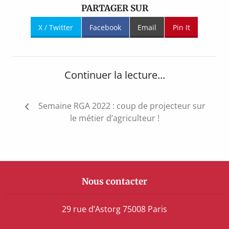
PARTAGER SUR
X / Twitter
Facebook
Email
Pin It
Continuer la lecture...
Navigation
Semaine RGA 2022 : coup de projecteur sur
de
le métier d’agriculteur !
l’article
Nous contacter
29 rue d’Astorg 75008 Paris