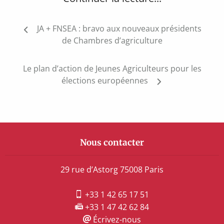
Navigation
JA + FNSEA : bravo aux nouveaux présidents
de
de Chambres d’agriculture
l’article
Le plan d’action de Jeunes Agriculteurs pour les
élections européennes
Nous contacter
29 rue d’Astorg 75008 Paris
+33 1 42 65 17 51
+33 1 47 42 62 84
Écrivez-nous