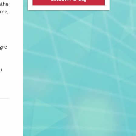
nthe
rme,
igre
u