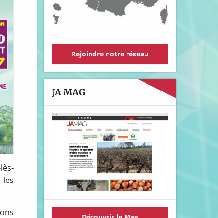
Rejoindre notre réseau
JA MAG
lès-
 les
ions
Découvrir le Mag