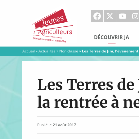
Jeunes
Agriculteurs
DÉCOUVRIR JA
Accueil
»
Actualités
»
Non classé
»
Les Terres de Jim, l’événement
Les Terres de
la rentrée à 
Publié le
21 août 2017