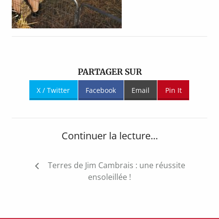
PARTAGER SUR
X / Twitter
Facebook
Email
Pin It
Continuer la lecture...
Navigation
Terres de Jim Cambrais : une réussite
de
ensoleillée !
l’article