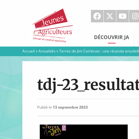
Jeunes
Agriculteurs
DÉCOUVRIR JA
Accueil
»
Actualités
»
Terres de Jim Cambrais : une réussite ensoleill
tdj-23_result
Publié le
13 septembre 2023