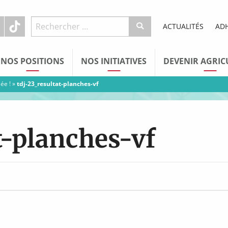
ACTUALITÉS
AD
NOS POSITIONS
NOS INITIATIVES
DEVENIR AGRIC
ée !
»
tdj-23_resultat-planches-vf
at-planches-vf