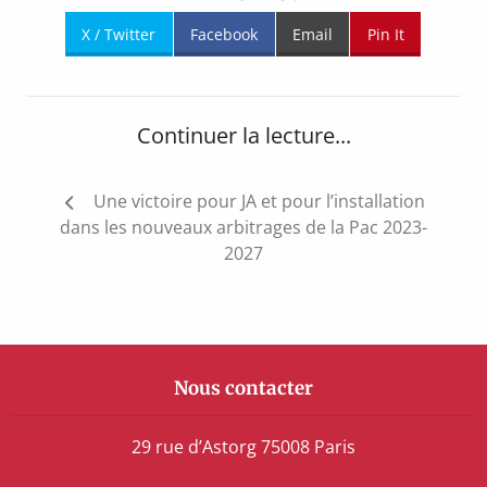
X / Twitter
Facebook
Email
Pin It
Continuer la lecture...
Navigation
Une victoire pour JA et pour l’installation
de
dans les nouveaux arbitrages de la Pac 2023-
l’article
2027
Nous contacter
29 rue d’Astorg 75008 Paris