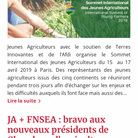
Jeunes Agriculteurs avec le soutien de Terres
Innovantes et de l’Afdi organise le Sommet
International des Jeunes Agriculteurs du 15 au 17
avril 2019 à Paris. Des représentants des jeunes
agriculteurs issus des cinq continents se réuniront
pendant trois jours afin d’échanger sur les enjeux et
les difficultés auxquels ils font face mais aussi des…
Lire la suite
JA + FNSEA : bravo aux
nouveaux présidents de