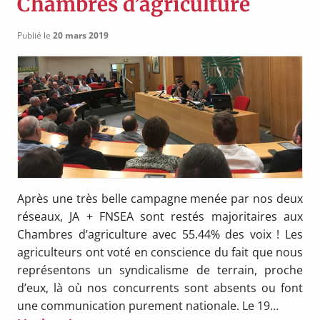
Chambres d’agriculture
Publié le
20 mars 2019
Après une très belle campagne menée par nos deux
réseaux, JA + FNSEA sont restés majoritaires aux
Chambres d’agriculture avec 55.44% des voix ! Les
agriculteurs ont voté en conscience du fait que nous
représentons un syndicalisme de terrain, proche
d’eux, là où nos concurrents sont absents ou font
une communication purement nationale. Le 19…