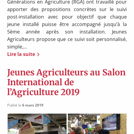
Générations en Agriculture (RGA) ont travaillé pour
apporter des propositions concrètes sur le suivi
post-installation avec pour objectif que chaque
jeune installé puisse être accompagné jusqu’à la
5ème année après son installation. Jeunes
Agriculteurs propose que ce suivi soit personnalisé,
simple,…
Lire la suite
Jeunes Agriculteurs au Salon
International de
l’Agriculture 2019
Publié le
6 mars 2019