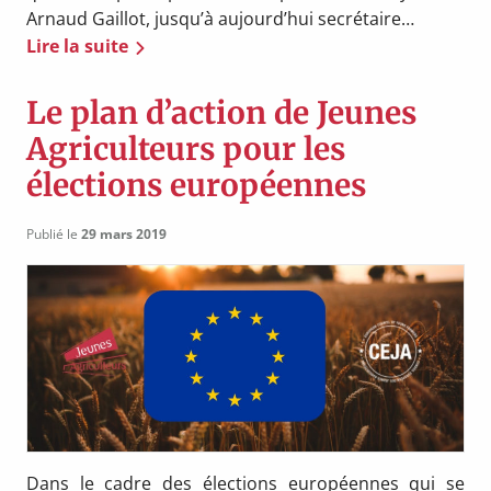
Arnaud Gaillot, jusqu’à aujourd’hui secrétaire…
Lire la suite
Le plan d’action de Jeunes
Agriculteurs pour les
élections européennes
Publié le
29 mars 2019
Dans le cadre des élections européennes qui se