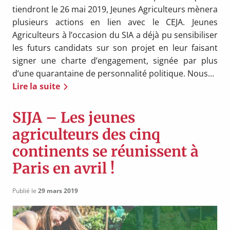
tiendront le 26 mai 2019, Jeunes Agriculteurs mènera
plusieurs actions en lien avec le CEJA. Jeunes
Agriculteurs à l’occasion du SIA a déjà pu sensibiliser
les futurs candidats sur son projet en leur faisant
signer une charte d’engagement, signée par plus
d’une quarantaine de personnalité politique. Nous…
Lire la suite
SIJA – Les jeunes
agriculteurs des cinq
continents se réunissent à
Paris en avril !
Publié le
29 mars 2019