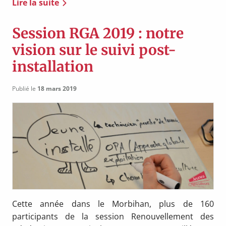
Lire la suite
Session RGA 2019 : notre
vision sur le suivi post-
installation
Publié le
18 mars 2019
Cette année dans le Morbihan, plus de 160
participants de la session Renouvellement des