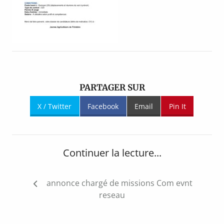
PARTAGER SUR
X / Twitter
Facebook
Email
Pin It
Continuer la lecture...
Navigation
annonce chargé de missions Com evnt
de
reseau
l’article