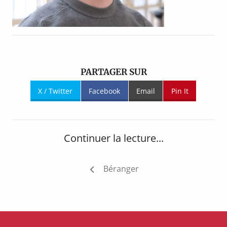
PARTAGER SUR
X / Twitter
Facebook
Email
Pin It
Continuer la lecture...
Navigation
Béranger
de
l’article