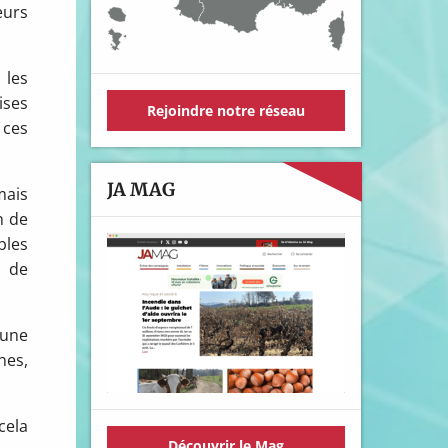
eurs
 les
ises
Rejoindre notre réseau
 ces
JA MAG
mais
n de
bles
s de
 une
nes,
cela
Découvrir le Mag