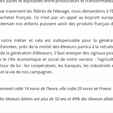
s justes et équitables entre producteurs et transformateu
e traversent les filières de l’élevage, nous demandons à l’E
’acheter français. Ce n’est pas un appel au boycott euro
 demain nos enfants puissent avoir des produits français 
notre métier et cela est indispensable pour la généra
d’années, près de la moitié des éleveurs partira à la retraite
e la génération d’éleveurs, il faut envoyer des signaux posi
 le rôle économique et social de notre secteur : l’agricul
tour de lui : les coopératives, les banques, les industriels e
e et la vie de nos campagnes.
emand coûte 14 euros de l’heure, elle coûte 20 euros en France.
 des éleveurs laitiers ont plus de 50 ans et 49% des éleveurs allai