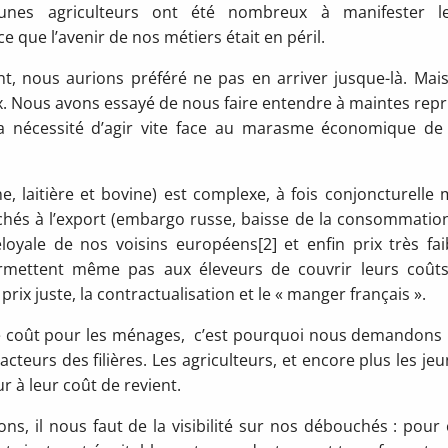
unes agriculteurs ont été nombreux à manifester l
que l’avenir de nos métiers était en péril.
t, nous aurions préféré ne pas en arriver jusque-là. Mais
ix. Nous avons essayé de nous faire entendre à maintes repr
 la nécessité d’agir vite face au marasme économique de
ne, laitière et bovine) est complexe, à fois conjoncturelle 
rchés à l’export (embargo russe, baisse de la consommatio
oyale de nos voisins européens[2] et enfin prix très fai
permettent même pas aux éleveurs de couvrir leurs coût
ix juste, la contractualisation et le « manger français ».
 le coût pour les ménages, c’est pourquoi nous demandons
cteurs des filières. Les agriculteurs, et encore plus les jeu
r à leur coût de revient.
ons, il nous faut de la visibilité sur nos débouchés : pour 