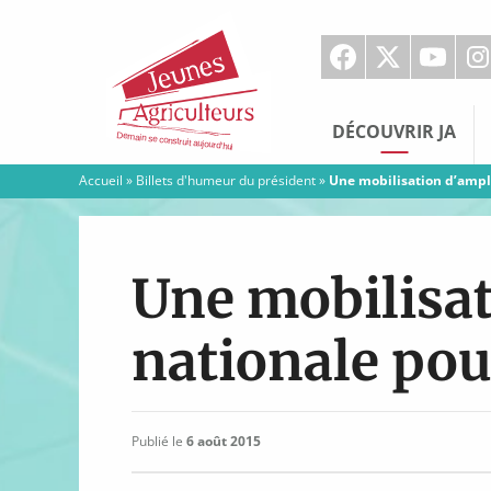
Jeunes
Agriculteurs
DÉCOUVRIR JA
Accueil
»
Billets d'humeur du président
»
Une mobilisation d’ample
Une mobilisa
nationale pour
Publié le
6 août 2015