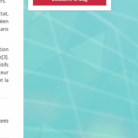
rs.
tat,
péen
dans
tion
[3].
tifs
teur
t la
tants