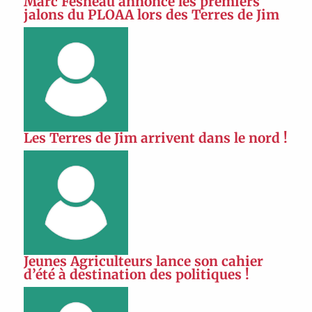
Marc Fesneau annonce les premiers
jalons du PLOAA lors des Terres de Jim
Les Terres de Jim arrivent dans le nord !
Jeunes Agriculteurs lance son cahier
d’été à destination des politiques !