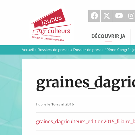
Jeunes
Agriculteurs
DÉCOUVRIR JA
Accueil
»
Dossiers de presse
»
Dossier de presse 49ème Congrès J
graines_dagric
Publié le
16 avril 2016
graines_dagriculteurs_edition2015_filiaire_l