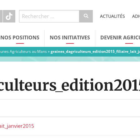
ACTUALITÉS
AD
NOS POSITIONS
NOS INITIATIVES
DEVENIR AGRIC
eunes Agriculteurs au Mans
»
graines_dagriculteurs_edition2015_filiaire_lait_
ulteurs_edition2015
ait_janvier2015