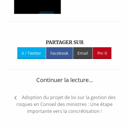
PARTAGER SUR
X / Twitter
Facebook
Email
Pin It
Continuer la lecture...
Navigation
Adoption du projet de loi sur la gestion des
de
risques en Conseil des ministres : Une étape
l’article
importante vers la concrétisation !