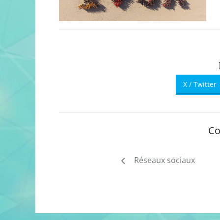
X / Twitter
Co
Navigation
Réseaux sociaux
de
l’article