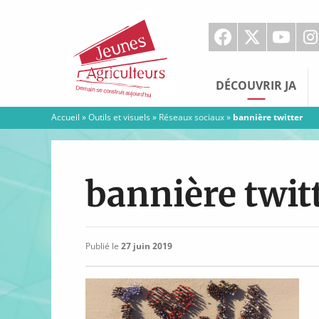
Jeunes
Agriculteurs
DÉCOUVRIR JA
Accueil
»
Outils et visuels
»
Réseaux sociaux
»
bannière twitter
bannière twit
Publié le
27 juin 2019