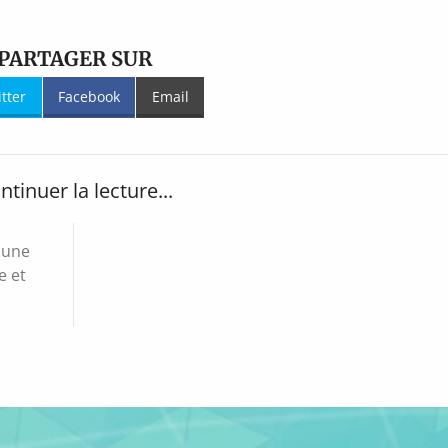
PARTAGER SUR
itter
Facebook
Email
ntinuer la lecture...
 une
e et