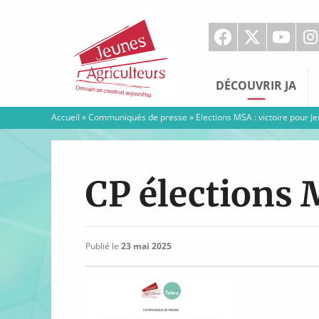
Jeunes
Agriculteurs
DÉCOUVRIR JA
Accueil
»
Communiqués de presse
»
Elections MSA : victoire pour J
CP élections
Publié le
23 mai 2025