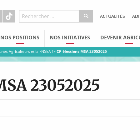
ACTUALITÉS
AD
NOS POSITIONS
NOS INITIATIVES
DEVENIR AGRIC
eunes Agriculteurs et la FNSEA !
»
CP élections MSA 23052025
 MSA 23052025