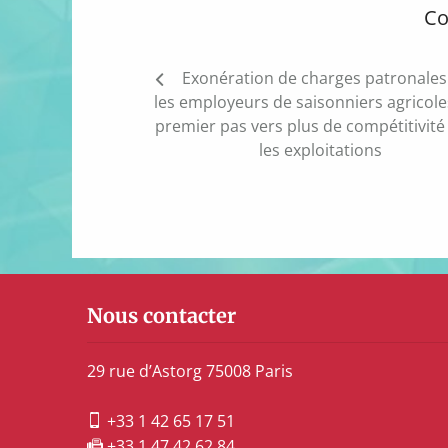
Co
Navigation
Exonération de charges patronales
de
les employeurs de saisonniers agricole
l’article
premier pas vers plus de compétitivité
les exploitations
Nous contacter
29 rue d’Astorg 75008 Paris
+33 1 42 65 17 51
+33 1 47 42 62 84