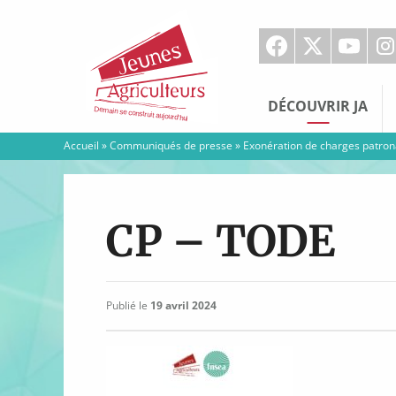
Jeunes
Agriculteurs
DÉCOUVRIR JA
Accueil
»
Communiqués de presse
»
Exonération de charges patrona
CP – TODE
Publié le
19 avril 2024