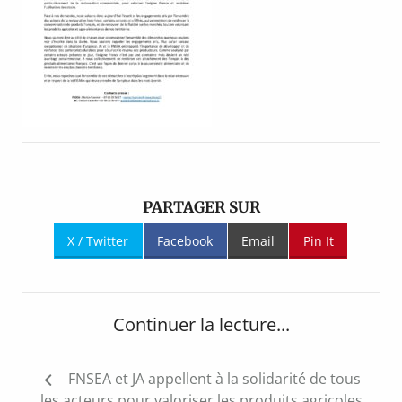
PARTAGER SUR
X / Twitter
Facebook
Email
Pin It
Continuer la lecture...
Navigation
FNSEA et JA appellent à la solidarité de tous
de
les acteurs pour valoriser les produits agricoles