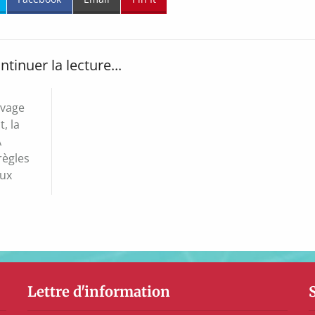
ntinuer la lecture...
evage
, la
A
règles
aux
Lettre d'information