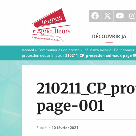
Jeunes
Agriculteurs
DÉCOUVRIR JA
Accueil
»
Communiqués de presse
»
Influenza aviaire : Pour sauver
protection des animaux
»
210211_CP_protection animaux-page-0
210211_CP_pr
page-001
Publié le
10 février 2021