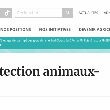
ACTUALITÉS
AD
NOS POSITIONS
NOS INITIATIVES
DEVENIR AGRIC
 l’élevage de palmipèdes gras dans le Sud-Ouest, la CFA, la FN Foie Gras, la FNSEA
01
otection animaux-