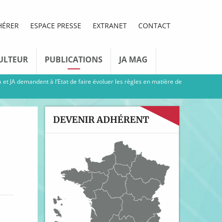
HÉRER
ESPACE PRESSE
EXTRANET
CONTACT
ULTEUR
PUBLICATIONS
JA MAG
 et JA demandent à l’Etat de faire évoluer les règles en matière de
DEVENIR ADHÉRENT