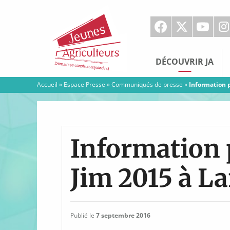
Jeunes
Agriculteurs
DÉCOUVRIR JA
Accueil
»
Espace Presse
»
Communiqués de presse
»
Information p
Information p
Jim 2015 à La
Publié le
7 septembre 2016