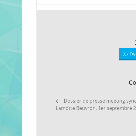
X / Tw
Co
Navigation
Dossier de presse meeting synd
de
Lamotte Beuvron, 1er septembre 
l’article