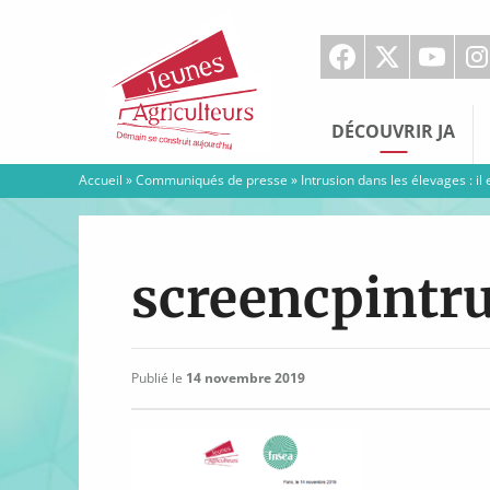
Jeunes
Agriculteurs
DÉCOUVRIR JA
Accueil
»
Communiqués de presse
»
Intrusion dans les élevages : il
screencpintr
Publié le
14 novembre 2019