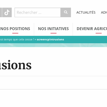
ACTUALITÉS
AD
NOS POSITIONS
NOS INITIATIVES
DEVENIR AGRIC
 est temps que cela cesse !
»
screencpintrusions
usions