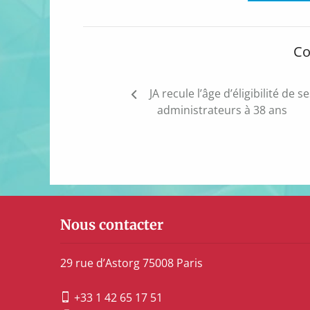
Co
Navigation
JA recule l’âge d’éligibilité de se
de
administrateurs à 38 ans
l’article
Nous contacter
29 rue d’Astorg 75008 Paris
+33 1 42 65 17 51