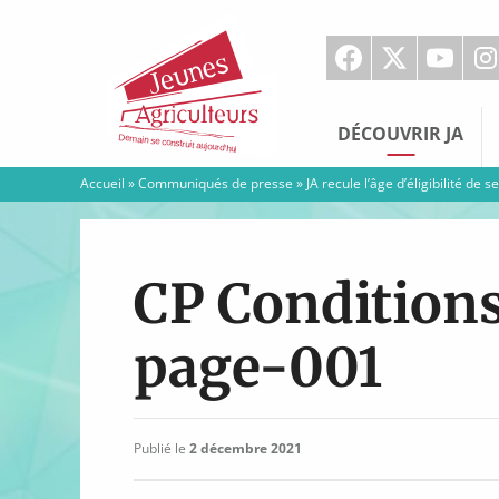
Jeunes
Agriculteurs
DÉCOUVRIR JA
Accueil
»
Communiqués de presse
»
JA recule l’âge d’éligibilité de
CP Conditions 
page-001
Publié le
2 décembre 2021