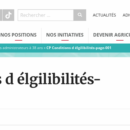
ACTUALITÉS
AD
NOS POSITIONS
NOS INITIATIVES
DEVENIR AGRIC
 ses administrateurs à 38 ans
»
CP Conditions d élgilibilités-page-001
d élgilibilités-