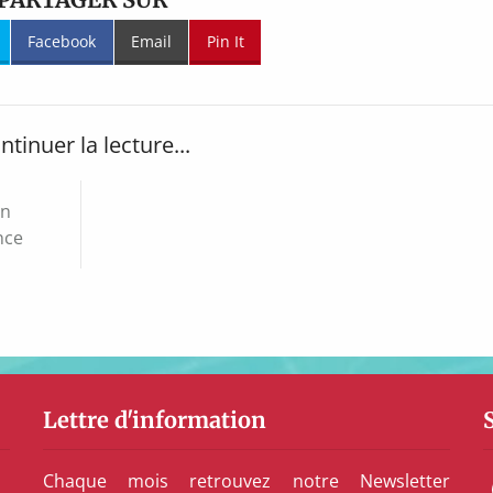
Facebook
Email
Pin It
ntinuer la lecture...
un
nce
Lettre d'information
Chaque mois retrouvez notre Newsletter