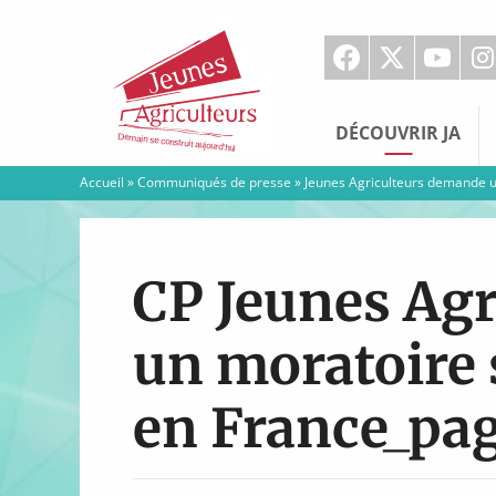
Jeunes
Agriculteurs
DÉCOUVRIR JA
Accueil
»
Communiqués de presse
»
Jeunes Agriculteurs demande un
CP Jeunes Ag
un moratoire 
en France_pa