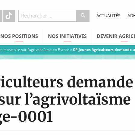
ACTUALITÉS
AD
NOS POSITIONS
NOS INITIATIVES
DEVENIR AGRIC
 moratoire sur l’agrivoltaïsme en France
»
CP Jeunes Agriculteurs demande un
riculteurs demande
sur l’agrivoltaïsme
ge-0001