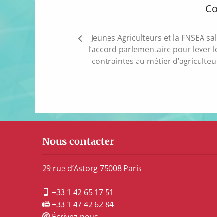
Co
Navigation
Jeunes Agriculteurs et la FNSEA sa
de
l’accord parlementaire pour lever l
l’article
contraintes au métier d’agriculteu
Nous contacter
29 rue d’Astorg 75008 Paris
+33 1 42 65 17 51
+33 1 47 42 62 84
Écrivez-nous