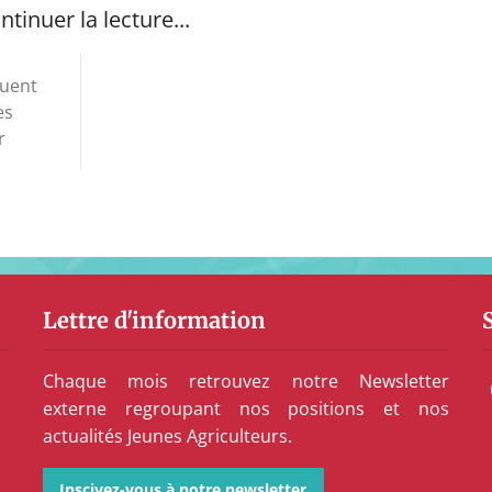
ntinuer la lecture...
luent
es
r
Lettre d'information
Chaque mois retrouvez notre Newsletter
externe regroupant nos positions et nos
actualités Jeunes Agriculteurs.
Inscivez-vous à notre newsletter