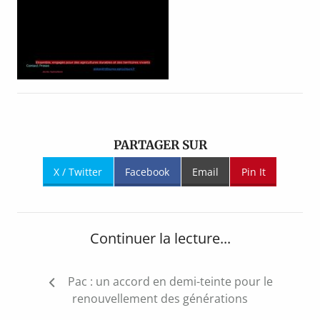
PARTAGER SUR
X / Twitter
Facebook
Email
Pin It
Continuer la lecture...
Navigation
Pac : un accord en demi-teinte pour le
de
renouvellement des générations
l’article