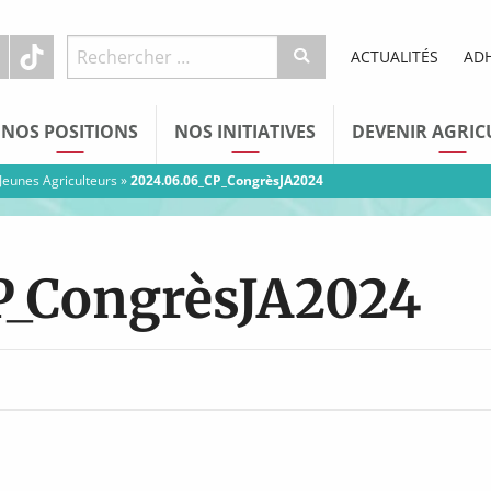
ACTUALITÉS
AD
NOS POSITIONS
NOS INITIATIVES
DEVENIR AGRIC
 Jeunes Agriculteurs
»
2024.06.06_CP_CongrèsJA2024
P_CongrèsJA2024