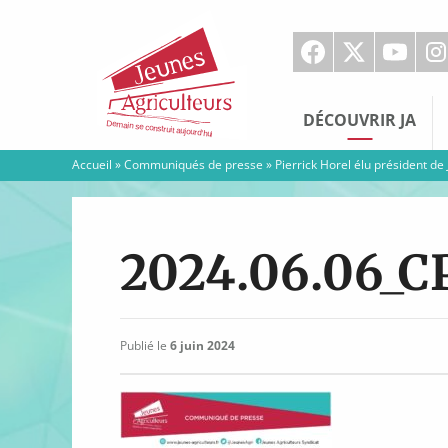
Jeunes
Agriculteurs
DÉCOUVRIR JA
Accueil
»
Communiqués de presse
»
Pierrick Horel élu président de
2024.06.06_C
Publié le
6 juin 2024