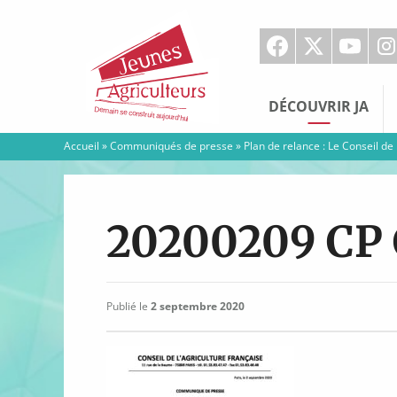
Jeunes
Agriculteurs
DÉCOUVRIR JA
Accueil
»
Communiqués de presse
»
Plan de relance : Le Conseil de
20200209 CP 
Publié le
2 septembre 2020