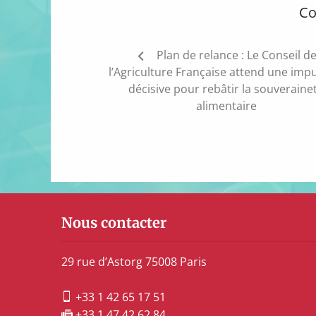
Co
Navigation
Plan de relance : Le Conseil d
de
l’Agriculture Française attend une imp
l’article
décisive pour rebâtir la souveraine
alimentaire
Nous contacter
29 rue d’Astorg 75008 Paris
+33 1 42 65 17 51
+33 1 47 42 62 84