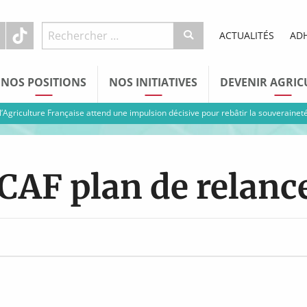
ACTUALITÉS
AD
NOS POSITIONS
NOS INITIATIVES
DEVENIR AGRIC
 l’Agriculture Française attend une impulsion décisive pour rebâtir la souverainet
CAF plan de relanc