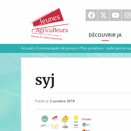
Jeunes
Agriculteurs
DÉCOUVRIR JA
Accueil
»
Communiqués de presse
»
Plan protéines : taille patron ou 
syj
Publié le
2 octobre 2019