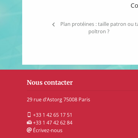
Co
Navigation
Plan protéines : taille patron ou ta
de
poltron ?
l’article
Nous contacter
29 rue d’Astorg 75008 Paris
+33 1 42 65 17 51
+33 1 47 42 62 84
Écrivez-nous