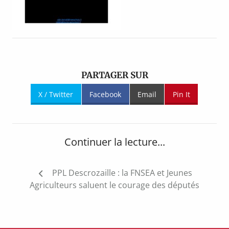
PARTAGER SUR
X / Twitter
Facebook
Email
Pin It
Continuer la lecture...
Navigation
PPL Descrozaille : la FNSEA et Jeunes
de
Agriculteurs saluent le courage des députés
l’article