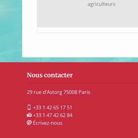
agriculteurs
Nous contacter
29 rue d’Astorg 75008 Paris
+33 1 42 65 17 51
+33 1 47 42 62 84
Écrivez-nous