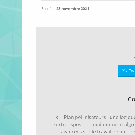
Publié le
23 novembre 2021
X / Tw
Co
Navigation
Plan pollinisateurs : une logiqu
de
surtransposition maintenue, malgr
l’article
avancées sur le travail de nuit d