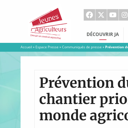
Jeunes
Agriculteurs
DÉCOUVRIR JA
Accueil
»
Espace Presse
»
Communiqués de presse
»
Prévention du
Prévention d
chantier prio
monde agric