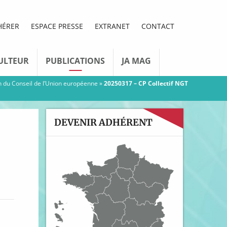
HÉRER
ESPACE PRESSE
EXTRANET
CONTACT
ULTEUR
PUBLICATIONS
JA MAG
ion du Conseil de l’Union européenne
»
20250317 – CP Collectif NGT
DEVENIR ADHÉRENT