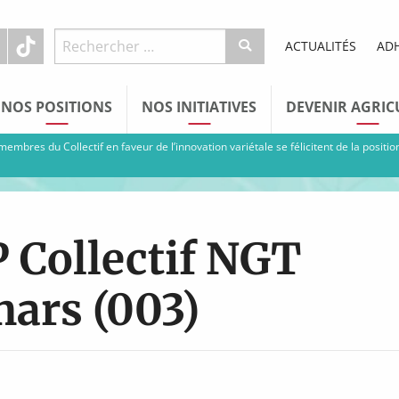
ACTUALITÉS
AD
NOS POSITIONS
NOS INITIATIVES
DEVENIR AGRIC
embres du Collectif en faveur de l’innovation variétale se félicitent de la posit
 Collectif NGT
ars (003)