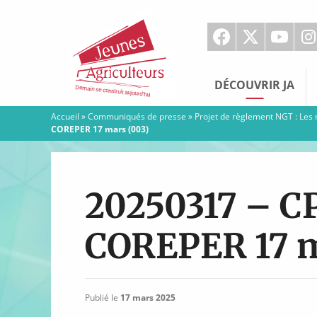
Jeunes
Agriculteurs
DÉCOUVRIR JA
Accueil
»
Communiqués de presse
»
Projet de règlement NGT : Les m
COREPER 17 mars (003)
20250317 – CP
COREPER 17 m
Publié le
17 mars 2025