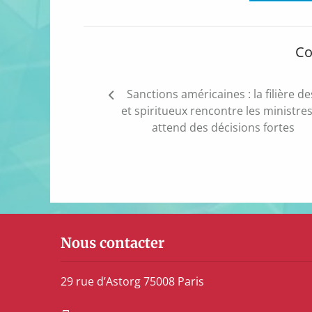
Co
Navigation
Sanctions américaines : la filière de
de
et spiritueux rencontre les ministres
l’article
attend des décisions fortes
Nous contacter
29 rue d’Astorg 75008 Paris