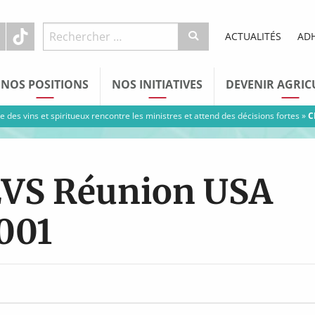
ACTUALITÉS
AD
NOS POSITIONS
NOS INITIATIVES
DEVENIR AGRIC
re des vins et spiritueux rencontre les ministres et attend des décisions fortes
»
C
VS Réunion USA
001