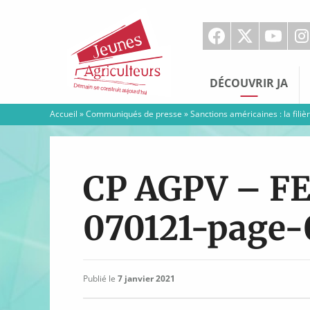
Jeunes
Agriculteurs
DÉCOUVRIR JA
Accueil
»
Communiqués de presse
»
Sanctions américaines : la filiè
CP AGPV – FE
070121-page-
Publié le
7 janvier 2021