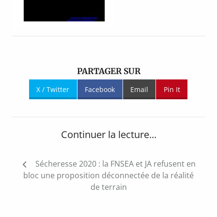
PARTAGER SUR
X / Twitter
Facebook
Email
Pin It
Continuer la lecture...
Navigation
Sécheresse 2020 : la FNSEA et JA refusent en
de
bloc une proposition déconnectée de la réalité
l’article
de terrain