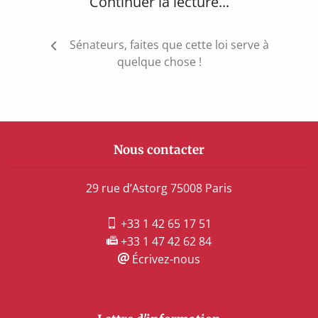
Continuer la lecture...
Navigation
Sénateurs, faites que cette loi serve à
de
quelque chose !
l’article
Nous contacter
29 rue d’Astorg 75008 Paris
+33 1 42 65 17 51
+33 1 47 42 62 84
Écrivez-nous