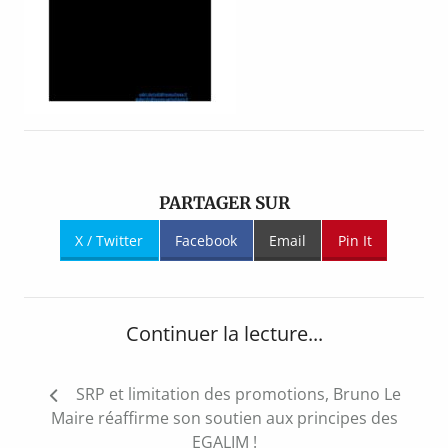
PARTAGER SUR
X / Twitter
Facebook
Email
Pin It
Continuer la lecture...
Navigation
SRP et limitation des promotions, Bruno Le
de
Maire réaffirme son soutien aux principes des
l’article
EGALIM !