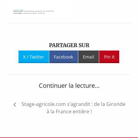
PARTAGER SUR
X / Twitter
Facebook
Email
Pin It
Continuer la lecture...
Navigation
Stage-agricole.com s’agrandit : de la Gironde
de
à la France entière !
l’article