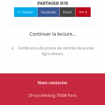
PARTAGER SUR
X / Twitter
Facebook
Email
Pin It
Continuer la lecture...
Navigation
Conférence de presse de rentrée de Jeunes
de
Agriculteurs
l’article
Nous contacter
29 rue d’Astorg 75008 Paris