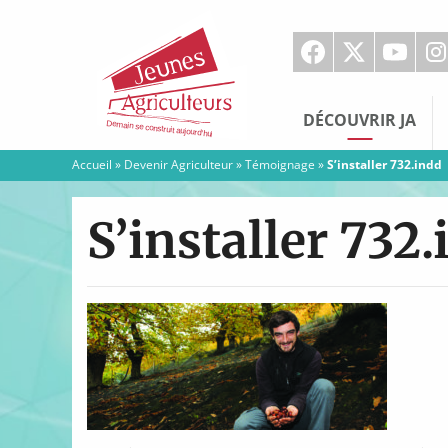
Jeunes
Agriculteurs
DÉCOUVRIR JA
Accueil
»
Devenir Agriculteur
»
Témoignage
»
S’installer 732.indd
S’installer 732