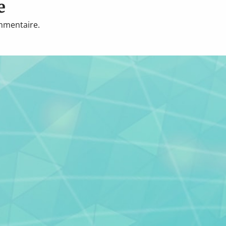
e
mmentaire.