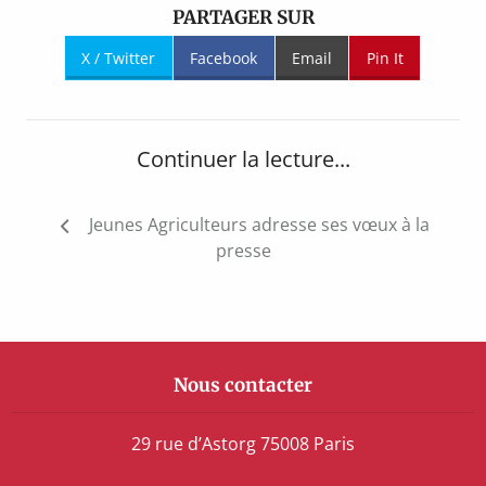
PARTAGER SUR
X / Twitter
Facebook
Email
Pin It
Continuer la lecture...
Navigation
Jeunes Agriculteurs adresse ses vœux à la
de
presse
l’article
Nous contacter
29 rue d’Astorg 75008 Paris