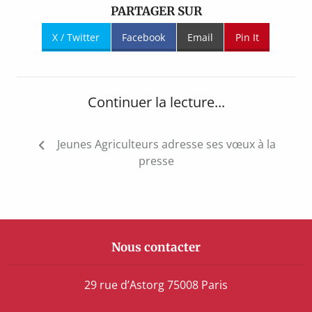
PARTAGER SUR
X / Twitter
Facebook
Email
Pin It
Continuer la lecture...
Navigation
Jeunes Agriculteurs adresse ses vœux à la
de
presse
l’article
Nous contacter
29 rue d’Astorg 75008 Paris