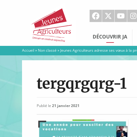
Jeunes
Agriculteurs
DÉCOUVRIR JA
Accueil
»
Non classé
»
Jeunes Agriculteurs adresse ses vœux à la p
tergqrgqrg-1
Publié le
21 janvier 2021