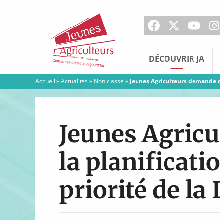
Jeunes
Agriculteurs
DÉCOUVRIR JA
Accueil
»
Actualités
»
Non classé
»
Jeunes Agriculteurs demande que
Jeunes Agric
la planificatio
priorité de la