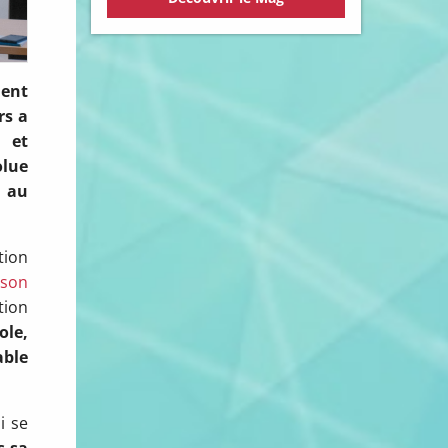
ment
rs a
 et
olue
e au
tion
son
tion
ole,
able
i se
s sa