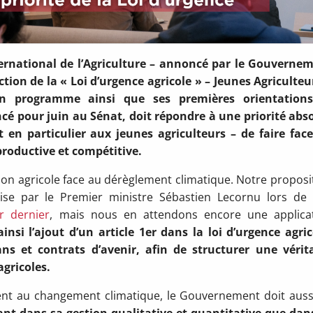
nternational de l’Agriculture – annoncé par le Gouverne
ion de la « Loi d’urgence agricole » – Jeunes Agriculteu
n programme ainsi que ses premières orientations
ncé pour juin au Sénat, doit répondre à une priorité abs
et en particulier aux jeunes agriculteurs – de faire fac
roductive et compétitive.
tion agricole face au dérèglement climatique. Notre proposi
ise par le Premier ministre Sébastien Lecornu lors de
r dernier
, mais nous en attendons encore une applica
si l’ajout d’un article 1er dans la loi d’urgence agric
ns et contrats d’avenir, afin de structurer une vérit
agricoles.
tent au changement climatique, le Gouvernement doit auss
ant dans sa gestion qualitative et quantitative que dan