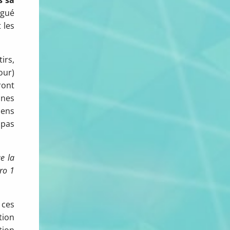
égué
 les
tirs,
our)
ront
unes
sens
 pas
e la
ro 1
 ces
tion
tion