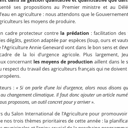
ésenté ses propositions au Premier ministre et au Dél
e l’eau en agriculture : nous attendons que le Gouvernement
riculteurs les moyens de produire.
un cadre protecteur contre
la
prédation
: facilitation des 
des dégâts, gestion adaptée par espèces (loup, ours et vaut
 l’Agriculture Annie Genevard vont dans le bon sens et dev
adre de la loi d’urgence agricole. Plus largement, Je
avaux concernant
les
moyens de production
aillent dans le 
 respect du travail des agriculteurs français qui ne doivent
européens.
lteurs :
« Si on parle d’une loi d’urgence, alors nous disons qu
 au changement climatique. Il faut donc ajouter un article numé
ous proposons, un outil concret pour y arriver »
.
s du Salon International de l’Agriculture pour promouvoir
nos trois thèmes prioritaires de cette année : la planifica
ns municipales et l’enjeu crucial de la prochaine programma