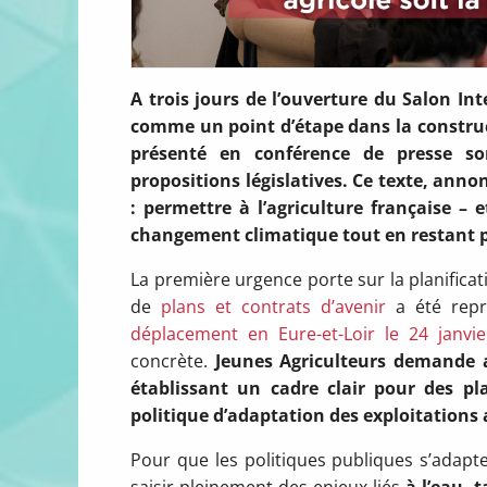
A trois jours de l’ouverture du Salon I
comme un point d’étape dans la construct
présenté en conférence de presse so
propositions législatives. Ce texte, anno
: permettre à l’agriculture française – 
changement climatique tout en restant p
La première urgence porte sur la planifica
de
plans et contrats d’avenir
a été repr
déplacement en Eure-et-Loir le 24 janvie
concrète.
Jeunes Agriculteurs demande ain
établissant un cadre
clair pour des pla
politique d’adaptation des exploitations 
Pour que les politiques publiques s’adap
saisir pleinement des enjeux liés
à
l’eau, t