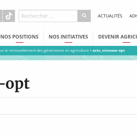
ACTUALITÉS
AD
NOS POSITIONS
NOS INITIATIVES
DEVENIR AGRIC
ur le renouvellement des générations en agriculture
»
actu_mimosa–opt
–opt