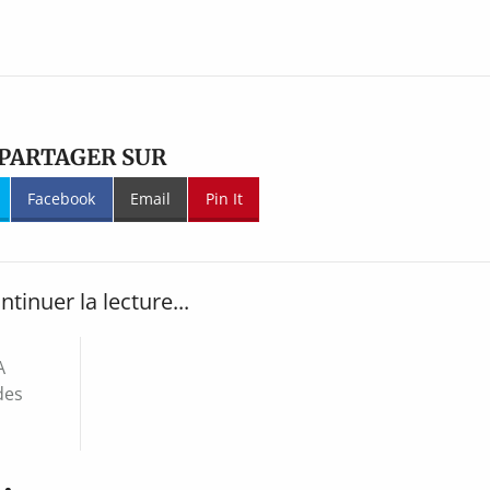
PARTAGER SUR
Facebook
Email
Pin It
ntinuer la lecture...
A
des