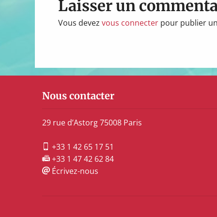
Laisser un commenta
Vous devez
vous connecter
pour publier u
Nous contacter
29 rue d’Astorg 75008 Paris
+33 1 42 65 17 51
+33 1 47 42 62 84
Écrivez-nous