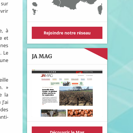
 sur
vrir
e, à
Rejoindre notre réseau
e et
ines
. Le
JA MAG
 une
ille
n. »
e la
J’ai
 des
nti-
Découvrir le Mag