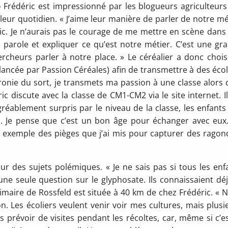
»
Frédéric est impressionné par les blogueurs agriculteurs
eur quotidien. « J’aime leur manière de parler de notre mé
c. Je n’aurais pas le courage de me mettre en scène dans
parole et expliquer ce qu’est notre métier. C’est une gr
hercheurs parler à notre place. » Le céréalier a donc chois
ancée par Passion Céréales) afin de transmettre à des écol
Ironie du sort, je transmets ma passion à une classe alors 
ric discute avec la classe de CM1-CM2 via le site internet. Il
 agréablement surpris par le niveau de la classe, les enfants
és. Je pense que c’est un bon âge pour échanger avec eux. 
n exemple des pièges que j’ai mis pour capturer des ragon
r des sujets polémiques. « Je ne sais pas si tous les enf
’une seule question sur le glyphosate. Ils connaissaient déj
rimaire de Rossfeld est située à 40 km de chez Frédéric. « 
n. Les écoliers veulent venir voir mes cultures, mais plusi
 prévoir de visites pendant les récoltes, car, même si c’es