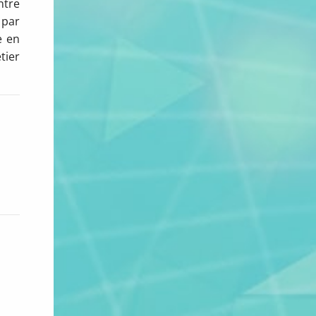
ntre
 par
e en
tier