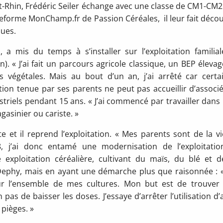
t-Rhin, Frédéric Seiler échange avec une classe de CM1-CM2
ateforme MonChamp.fr de Passion Céréales, il leur fait décou
ques.
, a mis du temps à s’installer sur l’exploitation familial
. « J’ai fait un parcours agricole classique, un BEP élevag
 végétales. Mais au bout d’un an, j’ai arrêté car certa
tion tenue par ses parents ne peut pas accueillir d’associé
striels pendant 15 ans. « J’ai commencé par travailler dans
asinier ou cariste. »
 et il reprend l’exploitation. « Mes parents sont de la vie
78, j’ai donc entamé une modernisation de l’exploitatio
e exploitation céréalière, cultivant du maïs, du blé et d
 Dephy, mais en ayant une démarche plus que raisonnée : « 
r l’ensemble de mes cultures. Mon but est de trouver
pas de baisser les doses. J’essaye d’arrêter l’utilisation d’a
 pièges. »