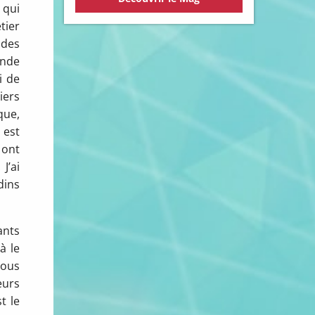
 qui
tier
 des
ande
i de
iers
que,
 est
 ont
J’ai
dins
ants
à le
Nous
eurs
t le