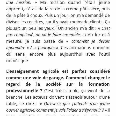
une mission. »
Ma mis­sion quand j’étais jeune
apprenti, c’était de faire de la crème pâtissière, puis
de la pâte à choux. Puis un jour, on m’a demandé de
diviser les re­cettes, car il y avait moins de clients. Ça
piquait un peu les yeux ! Un ancien m’a dit :
« C’est
pas compliqué, on va le faire ensemble… »
Au fur et à
mesure, je suis passé de
« comment je devais
apprendre »
à
« pourquoi »
. Ces formations donnent
du sens, encore plus aujourd’hui avec l’outil
numérique.
L’enseignement agricole est parfois consi­déré
comme une voie de garage. Comment changer le
regard de la société sur la forma­tion
professionnelle ?
C’est très simple, ça vient de la
branche. Les acteurs doivent s’asseoir autour d’une
table, se dire :
« Qu’est-ce que j’attends d’un jeune
ouvrier agricole, comment je vais l’aider à s’épanouir ? »
Il