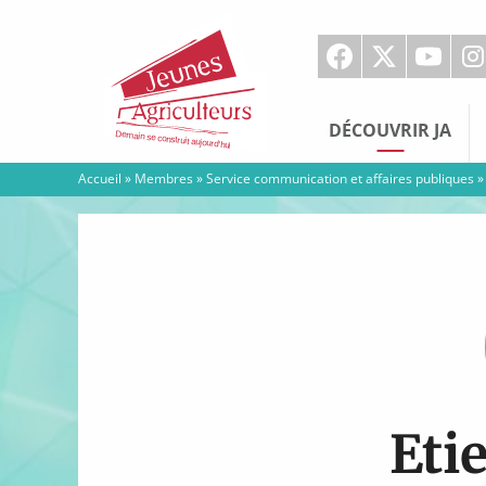
Jeunes
Agriculteurs
DÉCOUVRIR JA
Accueil
»
Membres
»
Service communication et affaires publiques
Eti